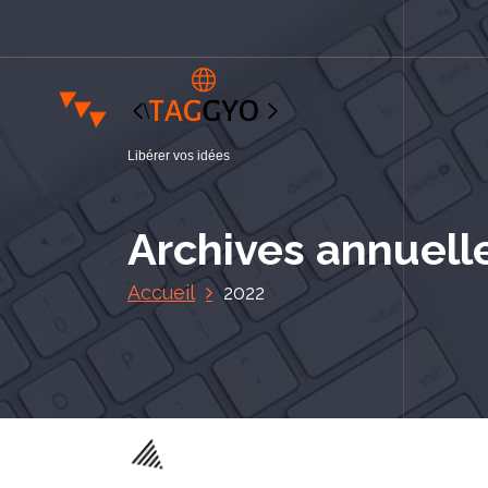
A
l
l
e
r
a
Libérer vos idées
u
c
o
Archives annuelle
n
t
Accueil
2022
e
n
u