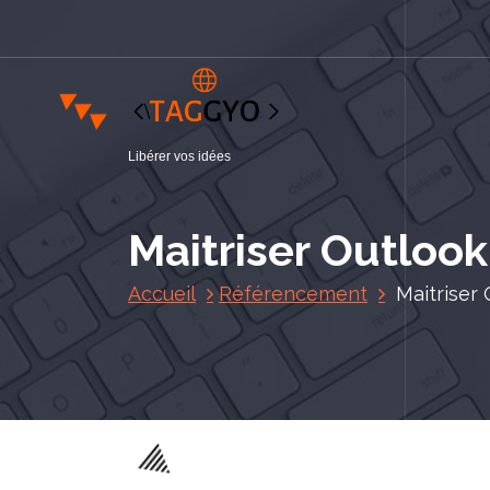
A
l
l
e
r
a
Libérer vos idées
u
c
o
Maitriser Outlook
n
t
Accueil
Référencement
Maitriser
e
n
u