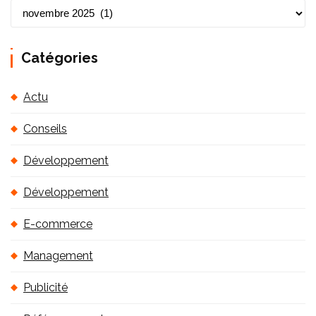
A
r
c
Catégories
h
i
Actu
v
e
Conseils
s
Développement
Développement
E-commerce
Management
Publicité