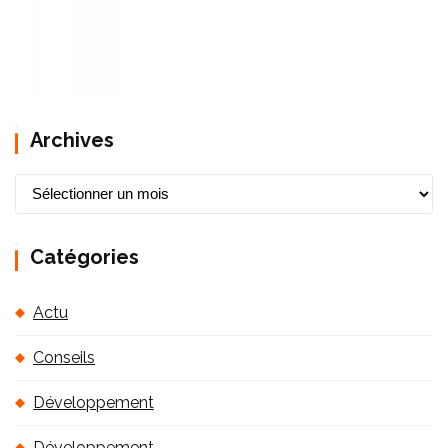
Archives
A
r
c
Catégories
h
i
Actu
v
e
Conseils
s
Développement
Développement