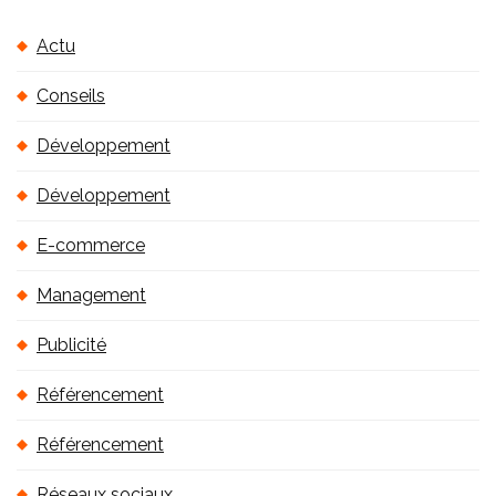
i
Actu
v
e
Conseils
s
Développement
Développement
E-commerce
Management
Publicité
Référencement
Référencement
Réseaux sociaux