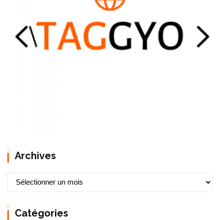
Archives
A
r
c
Catégories
h